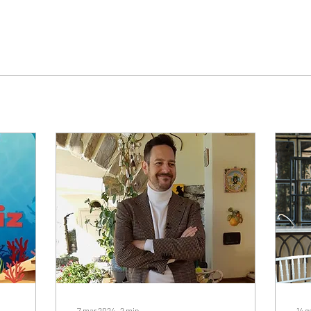
7 mar 2024
∙
2
min
14 g