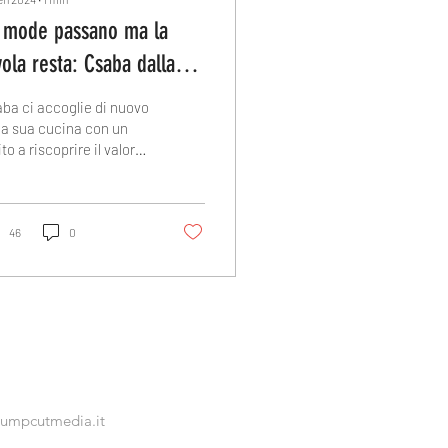
 mode passano ma la
vola resta: Csaba dalla
rza ritorna in cucina con
ba ci accoglie di nuovo
 Tavola con Csaba"
la sua cucina con un
ito a riscoprire il valore
ramontabile della buona
ola e delle buone
niere.
46
0
jumpcutmedia.it