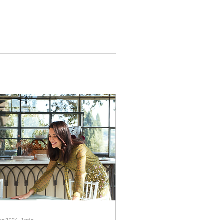
en 2024
∙
1
min