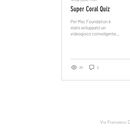
Super Coral Quiz
Per Msc Foundation è
stato sviluppato un
videogioco coinvolgente
che si svolge all'interno di
un acquario virtuale.
30
0
Via Francesco D