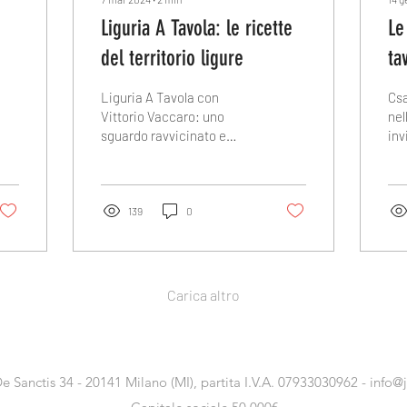
Liguria A Tavola: le ricette
Le
del territorio ligure
ta
Zo
Liguria A Tavola con
Csa
"A
Vittorio Vaccaro: uno
nel
sguardo ravvicinato e
inv
coinvolgente sulle ricette
int
più particolari della Liguria
tav
ma
139
0
Carica altro
e Sanctis 34 - 20141 Milano (MI), partita I.V.A. 07933030962 -
info@