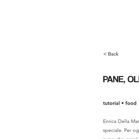
< Back
< Back
PANE, OL
tutorial • food
Enrica Della Mar
speciale. Per ogn