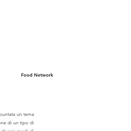
EA RISERVATA
STAITI-AI
Food Network
i puntata un tema
ione di un tipo di