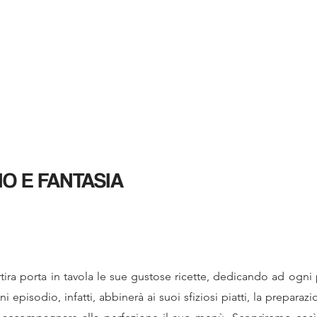
HOME
SERVIZI
BLOG
CONTATTI
AR
IO E FANTASIA
tira porta in tavola le sue gustose ricette, dedicando ad ogn
i episodio, infatti, abbinerà ai suoi sfiziosi piatti, la preparaz