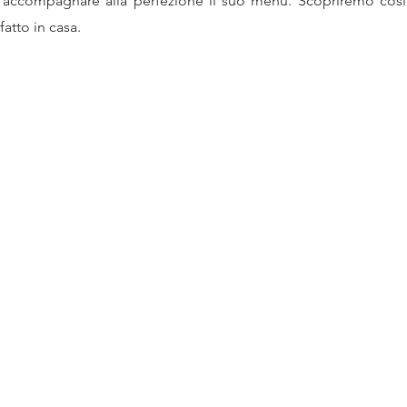
accompagnare alla perfezione il suo menù. Scopriremo così
fatto in casa.