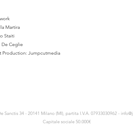
twork
lla Martira
 Staiti
a De Ceglie
st Production: Jumpcutmedia
e Sanctis 34 - 20141 Milano (MI), partita I.V.A. 07933030962 -
info@
Capitale sociale 50.000€