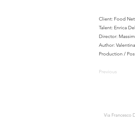
Client: Food Ne
Talent: Enrica De
Director: Massimo
Author: Valentin
Production / Po
Previous
Via Francesco D