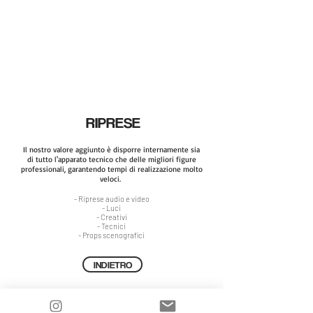
RIPRESE
Il nostro valore aggiunto è disporre internamente sia
di tutto l'apparato tecnico che delle migliori figure
professionali, garantendo tempi di realizzazione molto
veloci.
- Riprese audio e video
- Luci
- Creativi
- Tecnici
- Props scenografici
INDIETRO